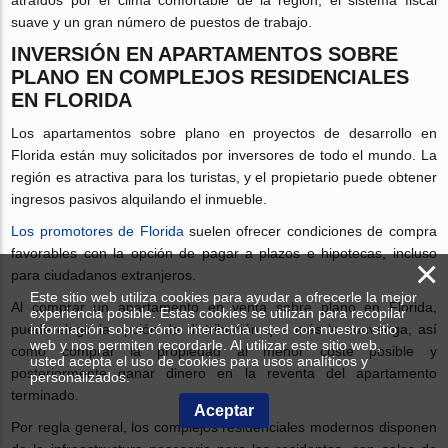
atraídos por el clima confortable de la región, el sistema fiscal
suave y un gran número de puestos de trabajo.
INVERSIÓN EN APARTAMENTOS SOBRE
PLANO EN COMPLEJOS RESIDENCIALES
EN FLORIDA
Los apartamentos sobre plano en proyectos de desarrollo en
Florida están muy solicitados por inversores de todo el mundo. La
región es atractiva para los turistas, y el propietario puede obtener
ingresos pasivos alquilando el inmueble.
Los promotores de Florida
suelen ofrecer condiciones de compra
favorables con la opción de pagar a plazos e hipotecas, incluso
×
para ciudadanos extranjeros.
Este sitio web utiliza cookies para ayudar a ofrecerle la mejor
Al comprar un apartamento en venta sobre plano en Florida,
experiencia posible. Estas cookies se utilizan para recopilar
información sobre cómo interactúa usted con nuestro sitio
puede elegir la opción de distribución que más le convenga, así
web y nos permiten recordarle. Al utilizar este sitio web,
como comprar la propiedad al menor coste posible y
usted acepta el uso de cookies para usos analíticos y
posteriormente ganar dinero en la reventa del apartamento
personalizados.
terminado.
Aceptar
Por regla general, los complejos residenciales modernos disponen