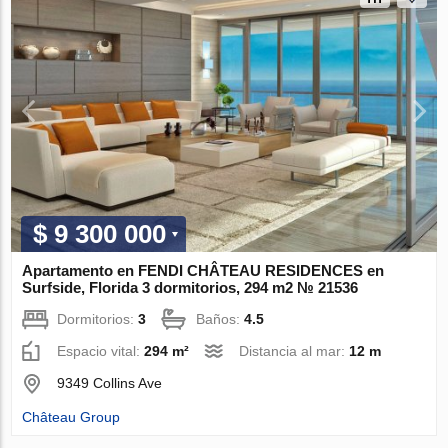
$ 9 300 000
Apartamento en FENDI CHÂTEAU RESIDENCES en
Surfside, Florida 3 dormitorios, 294 m2 № 21536
Dormitorios:
3
Baños:
4.5
Espacio vital:
294 m²
Distancia al mar:
12 m
9349 Collins Ave
Château Group