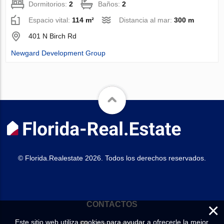
Dormitorios:
2
Baños:
2
Espacio vital:
114 m²
Distancia al mar:
300 m
401 N Birch Rd
Newgard Development Group
© Florida.Realestate 2026. Todos los derechos reservados.
×
CONTACTOS
Este sitio web utiliza cookies para ayudar a ofrecerle la mejor
Deje su consulta