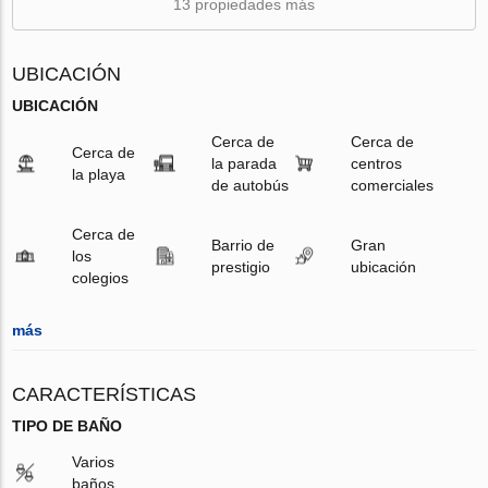
13 propiedades más
UBICACIÓN
UBICACIÓN
Cerca de
Cerca de
Cerca de
la parada
centros
la playa
de autobús
comerciales
Cerca de
Barrio de
Gran
los
prestigio
ubicación
colegios
más
CARACTERÍSTICAS
TIPO DE BAÑO
Varios
baños