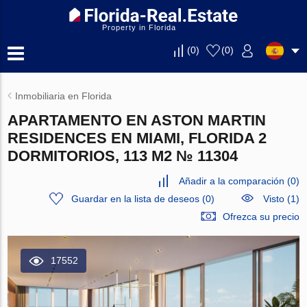
Property in Florida
(
0
)
(
0
)
Inmobiliaria en Florida
APARTAMENTO EN ASTON MARTIN
RESIDENCES EN MIAMI, FLORIDA 2
DORMITORIOS, 113 M2 № 11304
Añadir a la comparación
(
0
)
Guardar en la lista de deseos
(
0
)
Visto (1)
Ofrezca su precio
17552