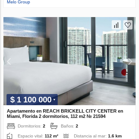
Melo Group
$ 1 100 000
Apartamento en REACH BRICKELL CITY CENTER en
Miami, Florida 2 dormitorios, 112 m2 № 21594
Dormitorios:
2
Baños:
2
Espacio vital:
112 m²
Distancia al mar:
1.6 km