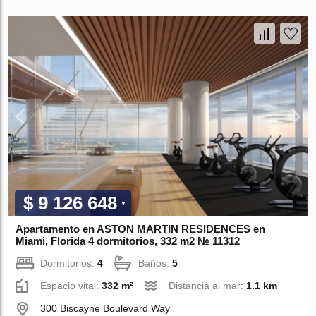
$ 9 126 648
Apartamento en ASTON MARTIN RESIDENCES en
Miami, Florida 4 dormitorios, 332 m2 № 11312
Dormitorios:
4
Baños:
5
Espacio vital:
332 m²
Distancia al mar:
1.1 km
300 Biscayne Boulevard Way