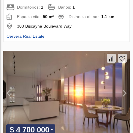
Dormitorios:
1
Baños:
1
Espacio vital:
50 m²
Distancia al mar:
1.1 km
300 Biscayne Boulevard Way
Cervera Real Estate
$ 4 700 000