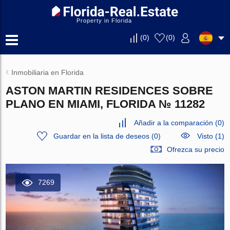
Property in Florida
(
0
)
(
0
)
Inmobiliaria en Florida
ASTON MARTIN RESIDENCES SOBRE
PLANO EN MIAMI, FLORIDA № 11282
Añadir a la comparación
(
0
)
Guardar en la lista de deseos
(
0
)
Visto (1)
Ofrezca su precio
7269