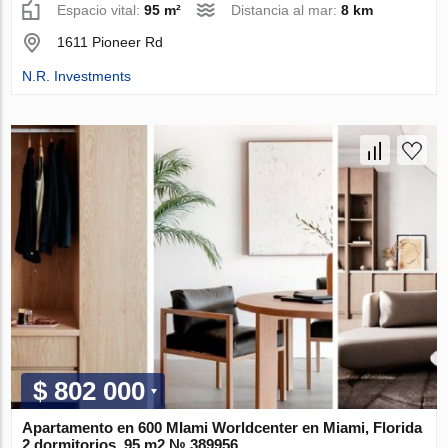
Espacio vital:
95 m²
Distancia al mar:
8 km
1611 Pioneer Rd
N.R. Investments
$ 802 000
Apartamento en 600 MIami Worldcenter en Miami, Florida
2 dormitorios, 95 m2 № 389956