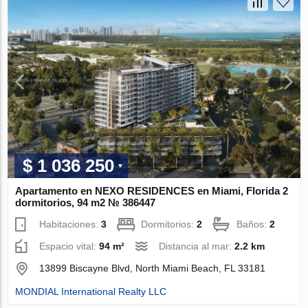
$ 1 036 250
Apartamento en NEXO RESIDENCES en Miami, Florida 2
dormitorios, 94 m2 № 386447
Habitaciones:
3
Dormitorios:
2
Baños:
2
Espacio vital:
94 m²
Distancia al mar:
2.2 km
13899 Biscayne Blvd, North Miami Beach, FL 33181
MONDIAL International Realty LLC