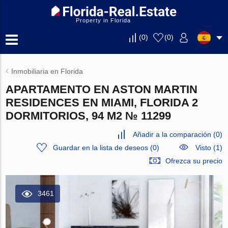
Property in Florida
(
0
)
(
0
)
Inmobiliaria en Florida
APARTAMENTO EN ASTON MARTIN
RESIDENCES EN MIAMI, FLORIDA 2
DORMITORIOS, 94 M2 № 11299
Añadir a la comparación
(
0
)
Guardar en la lista de deseos
(
0
)
Visto (1)
Ofrezca su precio
3461