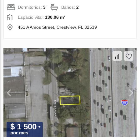
Dormitorios:
3
Baños:
2
Espacio vital:
130.06 m²
451 A Amos Street, Crestview, FL 32539
$ 1 500
por mes