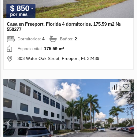
$ 850
por mes
Casa en Freeport, Florida 4 dormitorios, 175.59 m2 №
558277
Dormitorios:
4
Baños:
2
Espacio vital:
175.59 m²
303 Water Oak Street, Freeport, FL 32439