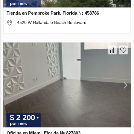
por mes
Tienda en Pembroke Park, Florida № 458786
4520 W Hallandale Beach Boulevard
$ 2 200
por mes
Oficina en Miami, Florida № 827803