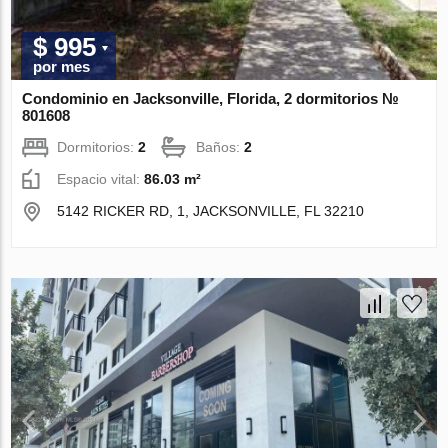
$ 995
por mes
Condominio en Jacksonville, Florida, 2 dormitorios №
801608
Dormitorios:
2
Baños:
2
Espacio vital:
86.03 m²
5142 RICKER RD, 1, JACKSONVILLE, FL 32210