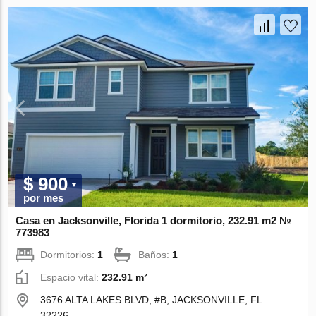
$ 900
por mes
Casa en Jacksonville, Florida 1 dormitorio, 232.91 m2 №
773983
Dormitorios:
1
Baños:
1
Espacio vital:
232.91 m²
3676 ALTA LAKES BLVD, #B, JACKSONVILLE, FL
32226