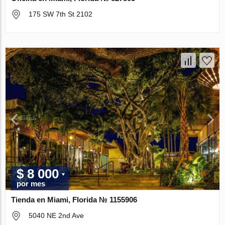
175 SW 7th St 2102
$ 8 000
por mes
Tienda en Miami, Florida № 1155906
5040 NE 2nd Ave