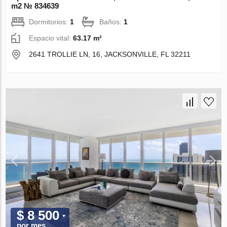
m2 № 834639
Dormitorios:
1
Baños:
1
Espacio vital:
63.17 m²
2641 TROLLIE LN, 16, JACKSONVILLE, FL 32211
$ 8 500
por mes