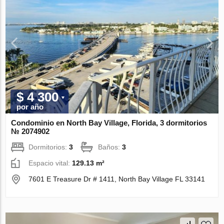
$ 4 300
por año
Condominio en North Bay Village, Florida, 3 dormitorios
№ 2074902
Dormitorios:
3
Baños:
3
Espacio vital:
129.13 m²
7601 E Treasure Dr # 1411, North Bay Village FL 33141