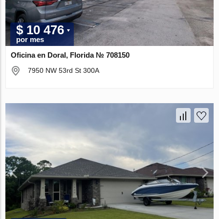
$ 10 476
por mes
Oficina en Doral, Florida № 708150
7950 NW 53rd St 300A