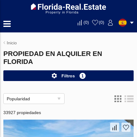
Property in Florida
(
0
)
(
0
)
Inicio
PROPIEDAD EN ALQUILER EN
FLORIDA
Filtros
1
Popularidad
33927 propiedades