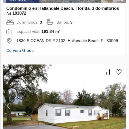
Condominio en Hallandale Beach, Florida, 3 dormitorios
№ 103072
Dormitorios:
3
Baños:
3
Espacio vital:
191.84 m²
1830 S OCEAN DR # 2102, Hallandale Beach FL 33009
Cervera Group