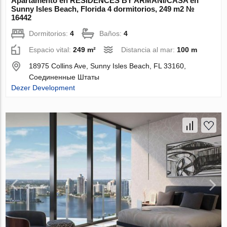
Apartamento en RESIDENCES BY ARMANI/CASA en
Sunny Isles Beach, Florida 4 dormitorios, 249 m2 №
16442
Dormitorios:
4
Baños:
4
Espacio vital:
249 m²
Distancia al mar:
100 m
18975 Collins Ave, Sunny Isles Beach, FL 33160,
Соединенные Штаты
Dezer Development