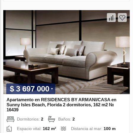
$ 3 697 000
Apartamento en RESIDENCES BY ARMANI/CASA en
Sunny Isles Beach, Florida 2 dormitorios, 162 m2 №
16439
Dormitorios:
2
Baños:
2
Espacio vital:
162 m²
Distancia al mar:
100 m