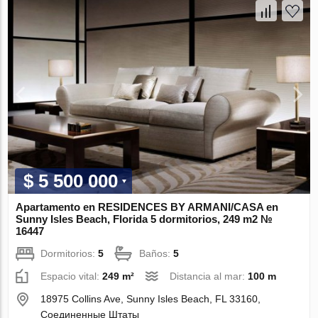
$ 5 500 000
Apartamento en RESIDENCES BY ARMANI/CASA en
Sunny Isles Beach, Florida 5 dormitorios, 249 m2 №
16447
Dormitorios:
5
Baños:
5
Espacio vital:
249 m²
Distancia al mar:
100 m
18975 Collins Ave, Sunny Isles Beach, FL 33160,
Соединенные Штаты