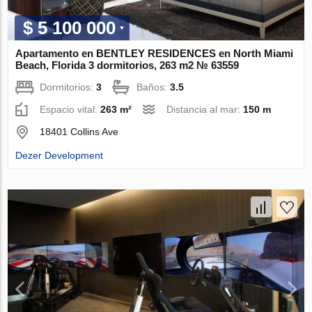
$ 5 100 000
Apartamento en BENTLEY RESIDENCES en North Miami
Beach, Florida 3 dormitorios, 263 m2 № 63559
Dormitorios:
3
Baños:
3.5
Espacio vital:
263 m²
Distancia al mar:
150 m
18401 Collins Ave
Dezer Development