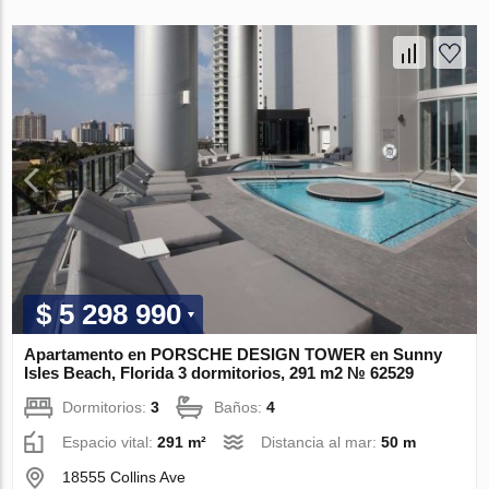
$ 5 298 990
Apartamento en PORSCHE DESIGN TOWER en Sunny
Isles Beach, Florida 3 dormitorios, 291 m2 № 62529
Dormitorios:
3
Baños:
4
Espacio vital:
291 m²
Distancia al mar:
50 m
18555 Collins Ave