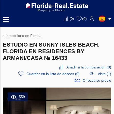
Property in Florida
(
0
)
(
0
)
Inmobiliaria en Florida
ESTUDIO EN SUNNY ISLES BEACH,
FLORIDA EN RESIDENCES BY
ARMANI/CASA № 16433
Añadir a la comparación
(
0
)
Guardar en la lista de deseos
(
0
)
Visto (1)
Ofrezca su precio
559