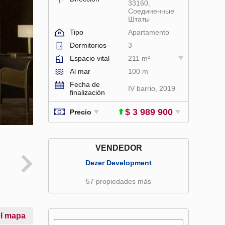
33160,
Соединенные
Штаты
Tipo
Apartamento
Dormitorios
3
Espacio vital
211 m²
Al mar
100 m
Fecha de
IV barrio, 2019
finalización
$ 3 989 900
Precio
VENDEDOR
Dezer Development
57 propiedades más
el mapa