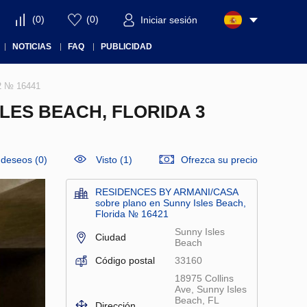
(
0
)
(
0
)
Iniciar sesión
NOTICIAS
FAQ
PUBLICIDAD
2 № 16441
LES BEACH, FLORIDA 3
e deseos
(
0
)
Visto (1)
Ofrezca su precio
RESIDENCES BY ARMANI/CASA
sobre plano en Sunny Isles Beach,
Florida № 16421
Sunny Isles
Ciudad
Beach
Código postal
33160
18975 Collins
Ave, Sunny Isles
Beach, FL
Dirección