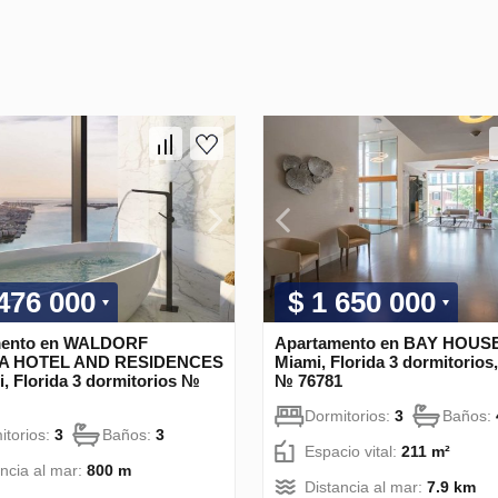
 476 000
$ 1 650 000
mento en WALDORF
Apartamento en BAY HOUSE
A HOTEL AND RESIDENCES
Miami, Florida 3 dormitorios
, Florida 3 dormitorios №
№ 76781
Dormitorios:
3
Baños:
itorios:
3
Baños:
3
Espacio vital:
211 m²
ancia al mar:
800 m
Distancia al mar:
7.9 km