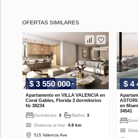
OFERTAS SIMILARES
$ 3 550 000
$ 4
Apartamento en VILLA VALENCIA en
Aparta
Coral Gables, Florida 3 dormitorios
ASTORI
№ 38234
en Miami
34541
Dormitorios:
3
Baños:
3
Dorm
Distancia al mar:
4.8 km
Dist
515 Valencia Ave