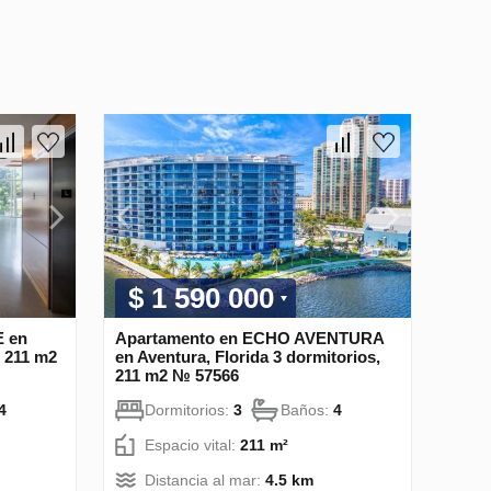
$ 1 590 000
 en
Apartamento en ECHO AVENTURA
, 211 m2
en Aventura, Florida 3 dormitorios,
211 m2 № 57566
4
Dormitorios:
3
Baños:
4
Espacio vital:
211 m²
Distancia al mar:
4.5 km