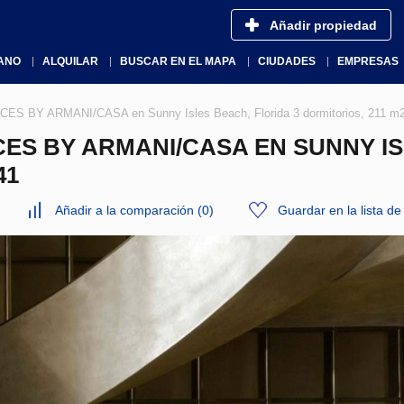
Añadir propiedad
ANO
ALQUILAR
BUSCAR EN EL MAPA
CIUDADES
EMPRESAS
ES BY ARMANI/CASA en Sunny Isles Beach, Florida 3 dormitorios, 211 m
S BY ARMANI/CASA EN SUNNY IS
41
Añadir a la comparación
(
0
)
Guardar en la lista d