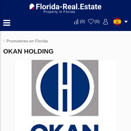
Property in Florida
(
0
)
(
0
)
Promotores en Florida
OKAN HOLDING