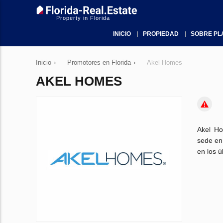
Property in Florida
INICIO
PROPIEDAD
SOBRE PL
Inicio
›
Promotores en Florida
›
Akel Homes
AKEL HOMES
Akel Ho
sede en 
en los ú