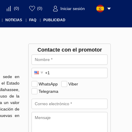
(
0
)
(
0
)
Iniciar sesión
NOTICIAS
FAQ
PUBLICIDAD
Contacte con el promotor
on sede en
 el Estado
WhatsApp
Viber
llahassee,
Telegrama
 uso de la
ea un valor
dicación de
nuevas en