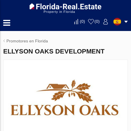
Property in Florida
(
0
)
(
0
)
Promotores en Florida
ELLYSON OAKS DEVELOPMENT