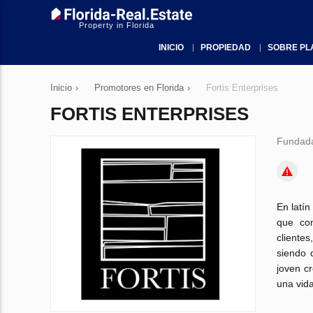
Property in Florida
INICIO
PROPIEDAD
SOBRE PL
Inicio
›
Promotores en Florida
›
Fortis Enterprises
FORTIS ENTERPRISES
Fundad
En latín
que con
clientes
siendo 
joven c
una vida