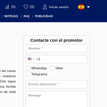
(
0
)
(
0
)
Iniciar sesión
NOTICIAS
FAQ
PUBLICIDAD
Contacte con el promotor
WhatsApp
Viber
e las casas
Telegrama
n nuestros
 Esto sigue
na familia
os de toda