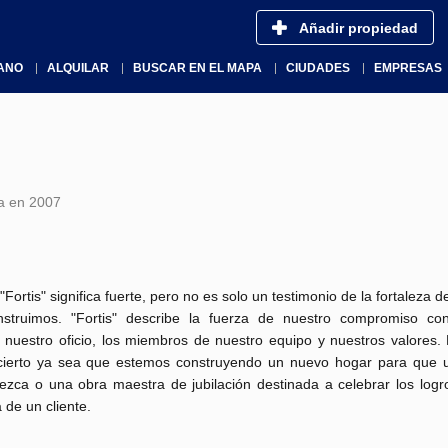
Añadir propiedad
ANO
ALQUILAR
BUSCAR EN EL MAPA
CIUDADES
EMPRESAS
a en 2007
 "Fortis" significa fuerte, pero no es solo un testimonio de la fortaleza d
struimos. "Fortis" describe la fuerza de nuestro compromiso co
, nuestro oficio, los miembros de nuestro equipo y nuestros valores.
cierto ya sea que estemos construyendo un nuevo hogar para que u
rezca o una obra maestra de jubilación destinada a celebrar los logr
 de un cliente.