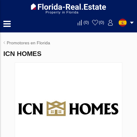
Property in Florida
(
0
)
(
0
)
Promotores en Florida
ICN HOMES