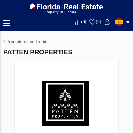
Property in Florida
(
0
)
(
0
)
Promotores en Florida
PATTEN PROPERTIES