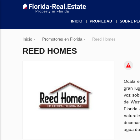
Property in Florida
INICIO
PROPIEDAD
SOBRE PL
Inicio
›
Promotores en Florida
›
Reed Homes
REED HOMES
Ocala e
gran lug
voz sob
de West
Florida
naturale
docenas
agua du