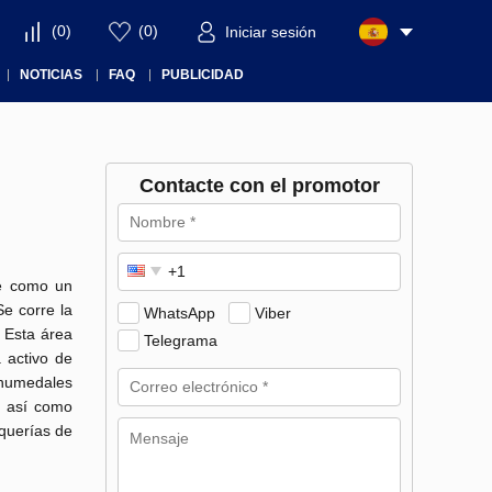
(
0
)
(
0
)
Iniciar sesión
NOTICIAS
FAQ
PUBLICIDAD
Contacte con el promotor
te como un
Se corre la
WhatsApp
Viber
 Esta área
Telegrama
 activo de
 humedales
s, así como
querías de