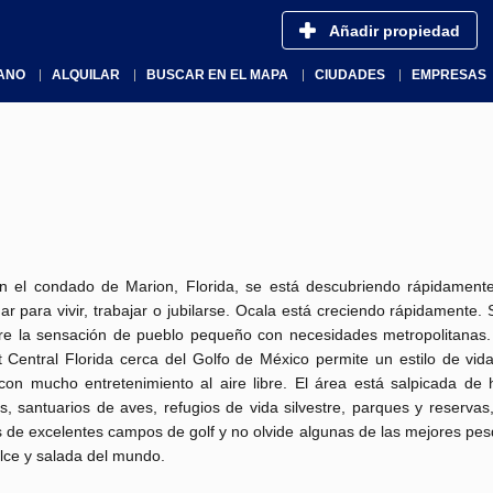
Añadir propiedad
ANO
ALQUILAR
BUSCAR EN EL MAPA
CIUDADES
EMPRESAS
n el condado de Marion, Florida, se está descubriendo rápidamen
ar para vivir, trabajar o jubilarse. Ocala está creciendo rápidamente. 
re la sensación de pueblo pequeño con necesidades metropolitanas.
 Central Florida cerca del Golfo de México permite un estilo de vida
 con mucho entretenimiento al aire libre. El área está salpicada de
s, santuarios de aves, refugios de vida silvestre, parques y reserva
 de excelentes campos de golf y no olvide algunas de las mejores pes
lce y salada del mundo.