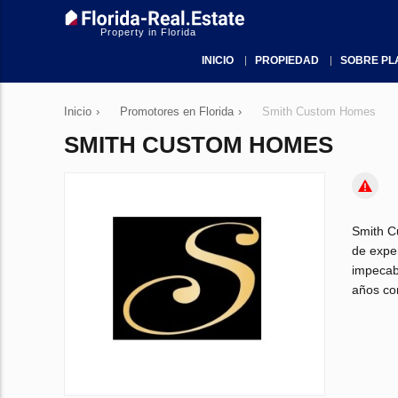
Property in Florida
INICIO
PROPIEDAD
SOBRE PL
Inicio
›
Promotores en Florida
›
Smith Custom Homes
SMITH CUSTOM HOMES
Smith C
de exper
impecab
años con