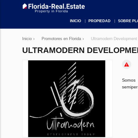
Property in Florida
INICIO
PROPIEDAD
SOBRE PL
Inicio
›
Promotores en Florida
›
Ultramodern Development
ULTRAMODERN DEVELOPME
Somos 
semiper