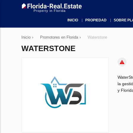
Property in Florida
INICIO
PROPIEDAD
SOBRE PL
Inicio
›
Promotores en Florida
›
Waterstone
WATERSTONE
WaterSt
la gesti
y Florid