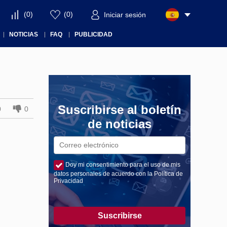
(
0
)
(
0
)
Iniciar sesión
NOTICIAS
FAQ
PUBLICIDAD
Suscribirse al boletín
0
0
de noticias
Doy mi consentimiento para el uso de mis
datos personales de acuerdo con la Política de
Privacidad
Suscribirse