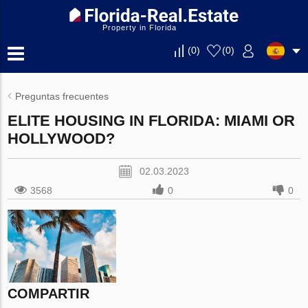
Property in Florida
(
0
)
(
0
)
Preguntas frecuentes
ELITE HOUSING IN FLORIDA: MIAMI OR
HOLLYWOOD?
02.03.2023
3568
0
0
COMPARTIR