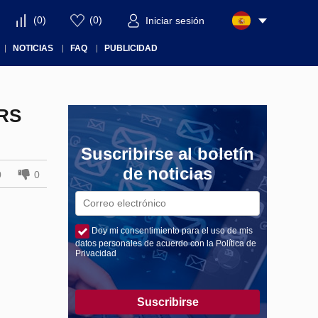
(
0
)
(
0
)
Iniciar sesión
NOTICIAS
FAQ
PUBLICIDAD
RS
Suscribirse al boletín
de noticias
0
0
Doy mi consentimiento para el uso de mis
datos personales de acuerdo con la Política de
Privacidad
Suscribirse