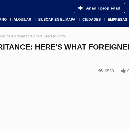
Añadir propiedad
ANO
ALQUILAR
BUSCAR EN EL MAPA
CIUDADES
EMPRESAS
ance: here's what foreigners need to know
RITANCE: HERE'S WHAT FOREIGNE
6559