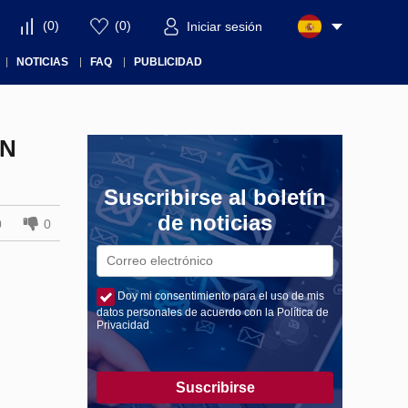
(
0
)
(
0
)
Iniciar sesión
NOTICIAS
FAQ
PUBLICIDAD
IN
Suscribirse al boletín
de noticias
0
0
Doy mi consentimiento para el uso de mis
datos personales de acuerdo con la Política de
Privacidad
Suscribirse