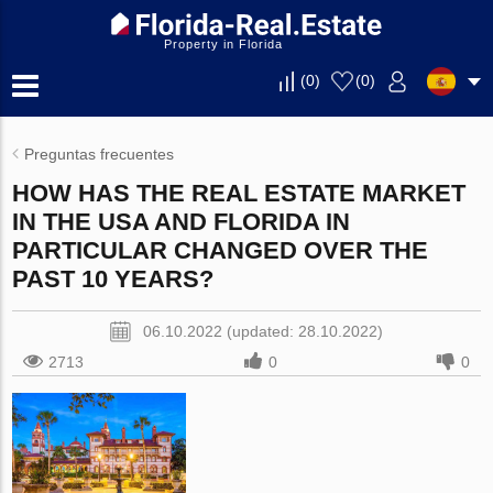
Property in Florida
(
0
)
(
0
)
Preguntas frecuentes
HOW HAS THE REAL ESTATE MARKET
IN THE USA AND FLORIDA IN
PARTICULAR CHANGED OVER THE
PAST 10 YEARS?
06.10.2022 (updated: 28.10.2022)
2713
0
0