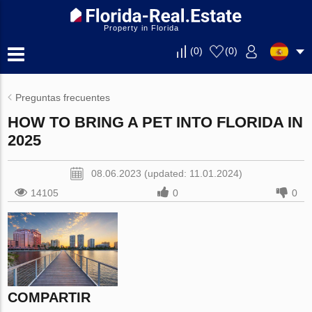
Property in Florida
(
0
)
(
0
)
Preguntas frecuentes
HOW TO BRING A PET INTO FLORIDA IN
2025
08.06.2023 (updated: 11.01.2024)
14105
0
0
COMPARTIR