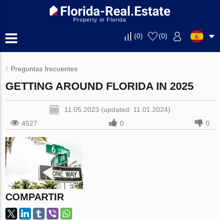
Property in Florida
(
0
)
(
0
)
Preguntas frecuentes
GETTING AROUND FLORIDA IN 2025
11.05.2023 (updated: 11.01.2024)
4527
0
0
COMPARTIR