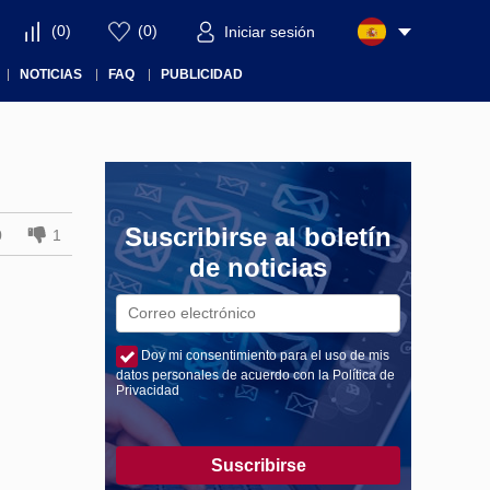
(
0
)
(
0
)
Iniciar sesión
NOTICIAS
FAQ
PUBLICIDAD
Suscribirse al boletín
0
1
de noticias
Doy mi consentimiento para el uso de mis
datos personales de acuerdo con la Política de
Privacidad
Suscribirse