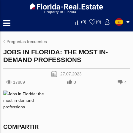
Property in Florida
(
0
)
(
0
)
Preguntas frecuentes
JOBS IN FLORIDA: THE MOST IN-
DEMAND PROFESSIONS
27.07.2023
17889
0
4
COMPARTIR