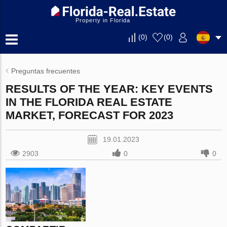
Property in Florida
(
0
)
(
0
)
Preguntas frecuentes
RESULTS OF THE YEAR: KEY EVENTS
IN THE FLORIDA REAL ESTATE
MARKET, FORECAST FOR 2023
19.01.2023
2903
0
0