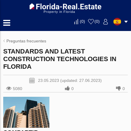
Property in Florida
(
0
)
(
0
)
Preguntas frecuentes
STANDARDS AND LATEST
CONSTRUCTION TECHNOLOGIES IN
FLORIDA
23.05.2023 (updated: 27.06.2023)
5080
0
0