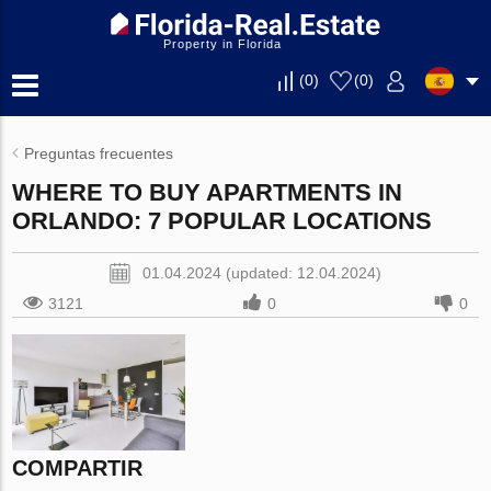
Property in Florida
(
0
)
(
0
)
Preguntas frecuentes
WHERE TO BUY APARTMENTS IN
ORLANDO: 7 POPULAR LOCATIONS
01.04.2024 (updated: 12.04.2024)
3121
0
0
COMPARTIR