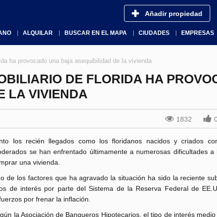
Añadir propiedad
ANO
ALQUILAR
BUSCAR EN EL MAPA
CIUDADES
EMPRESAS
ida ha provocado una baja asequibilidad de la vivienda
OBILIARIO DE FLORIDA HA PROV
E LA VIVIENDA
1832
nto los recién llegados como los floridanos nacidos y criados co
derados se han enfrentado últimamente a numerosas dificultades a 
mprar una vivienda.
o de los factores que ha agravado la situación ha sido la reciente su
pos de interés por parte del Sistema de la Reserva Federal de EE.
fuerzos por frenar la inflación.
gún la Asociación de Banqueros Hipotecarios, el tipo de interés medi