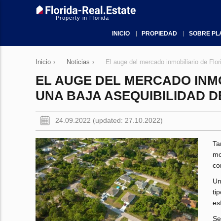
Property in Florida
INICIO
PROPIEDAD
SOBRE PL
Inicio
›
Noticias
›
El auge del mercado inmobiliario de Flor
EL AUGE DEL MERCADO INM
UNA BAJA ASEQUIBILIDAD D
24.09.2022 (updated: 27.10.2022)
Ta
mo
co
Un
ti
es
Se