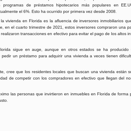
s programas de préstamos hipotecarios más populares en EE.U
tualmente el 6%. Esto ha ocurrido por primera vez desde 2008.
e la vivienda en Florida es la afluencia de inversores inmobiliarios 
, en el cuarto trimestre de 2021, estos inversores compraron una pa
realizaron transacciones en efectivo para evitar el pago de los altos i
 Florida sigue en auge, aunque en otros estados se ha producido 
 pedir un préstamo para adquirir una vivienda a veces tienen dificul
e, cree que los residentes locales que buscan una vivienda están su
idad de competir con los compradores en efectivo que llegan del no
ximo las personas que invirtieron en inmuebles en Florida de forma p
usto.