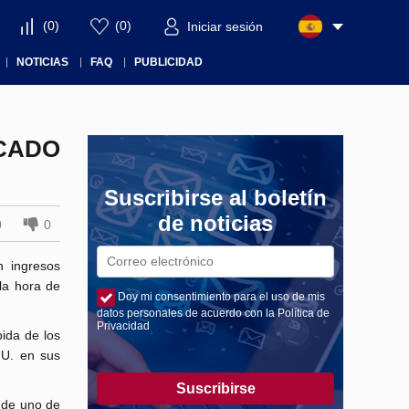
(
0
)
(
0
)
Iniciar sesión
NOTICIAS
FAQ
PUBLICIDAD
OCADO
Suscribirse al boletín
de noticias
0
0
n ingresos
la hora de
Doy mi consentimiento para el uso de mis
datos personales de acuerdo con la Política de
Privacidad
bida de los
UU. en sus
Suscribirse
o de uno de