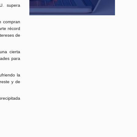
U. supera
que compran
rte récord
ntereses de
una cierta
tades para
friendo la
reste y de
recipitada