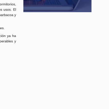
rmitorios,
s usos. El
 barbacoa y
es.
ción ya ha
perables y