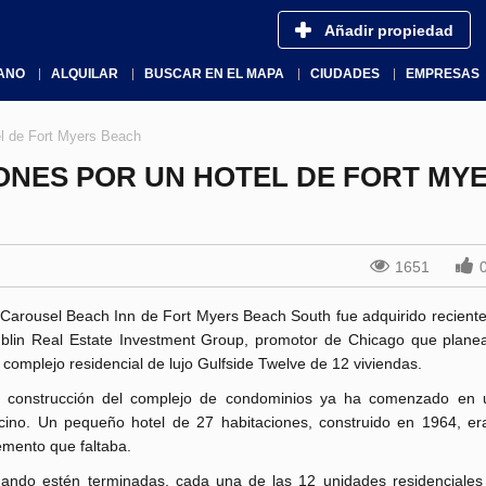
Añadir propiedad
ANO
ALQUILAR
BUSCAR EN EL MAPA
CIUDADES
EMPRESAS
el de Fort Myers Beach
ONES POR UN HOTEL DE FORT MY
1651
 Carousel Beach Inn de Fort Myers Beach South fue adquirido recient
blin Real Estate Investment Group, promotor de Chicago que planea 
 complejo residencial de lujo Gulfside Twelve de 12 viviendas.
 construcción del complejo de condominios ya ha comenzado en 
cino. Un pequeño hotel de 27 habitaciones, construido en 1964, era
emento que faltaba.
ando estén terminadas, cada una de las 12 unidades residenciales