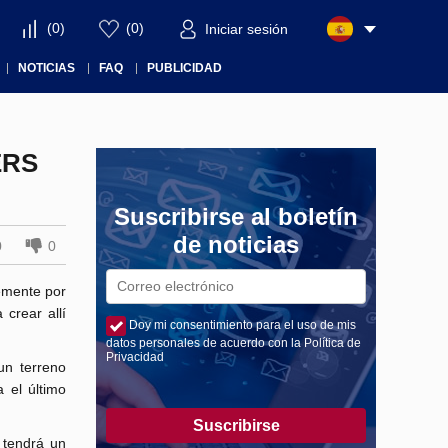
(
0
)
(
0
)
Iniciar sesión
NOTICIAS
FAQ
PUBLICIDAD
ERS
Suscribirse al boletín
de noticias
0
0
emente por
crear allí
Doy mi consentimiento para el uso de mis
datos personales de acuerdo con la Política de
Privacidad
un terreno
 el último
Suscribirse
 tendrá un