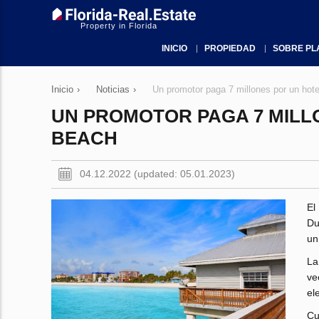
Property in Florida
INICIO
PROPIEDAD
SOBRE PL
Inicio
›
Noticias
›
Un promotor paga 7 millones por un hot
UN PROMOTOR PAGA 7 MILL
BEACH
04.12.2022 (updated: 05.01.2023)
El
Du
un
La
ve
el
Cu