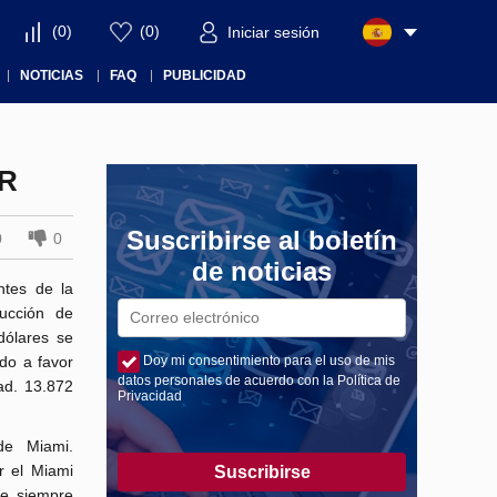
(
0
)
(
0
)
Iniciar sesión
NOTICIAS
FAQ
PUBLICIDAD
ER
Suscribirse al boletín
0
0
de noticias
ntes de la
ucción de
dólares se
do a favor
Doy mi consentimiento para el uso de mis
datos personales de acuerdo con la Política de
ad. 13.872
Privacidad
de Miami.
r el Miami
Suscribirse
ue siempre