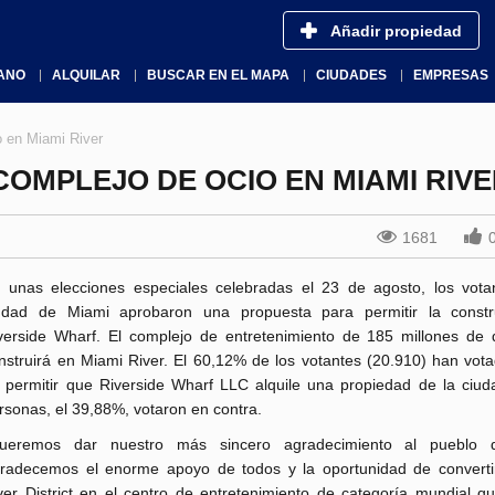
Añadir propiedad
ANO
ALQUILAR
BUSCAR EN EL MAPA
CIUDADES
EMPRESAS
o en Miami River
OMPLEJO DE OCIO EN MIAMI RIV
1681
 unas elecciones especiales celebradas el 23 de agosto, los vota
udad de Miami aprobaron una propuesta para permitir la constr
verside Wharf. El complejo de entretenimiento de 185 millones de 
nstruirá en Miami River. El 60,12% de los votantes (20.910) han vota
 permitir que Riverside Wharf LLC alquile una propiedad de la ciud
rsonas, el 39,88%, votaron en contra.
ueremos dar nuestro más sincero agradecimiento al pueblo 
radecemos el enorme apoyo de todos y la oportunidad de converti
ver District en el centro de entretenimiento de categoría mundial q