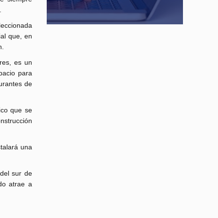
.
eleccionada
al que, en
n.
res, es un
pacio para
urantes de
ico que se
onstrucción
stalará una
del sur de
do atrae a