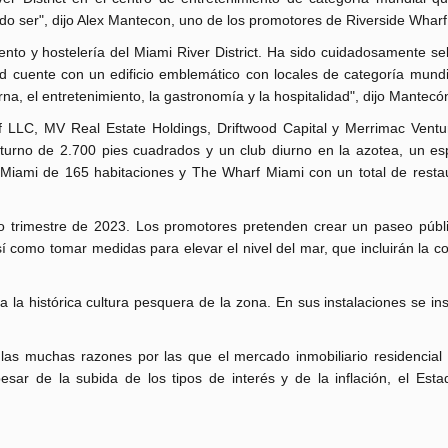
do ser", dijo Alex Mantecon, uno de los promotores de Riverside Wharf
iento y hostelería del Miami River District. Ha sido cuidadosamente s
ad cuente con un edificio emblemático con locales de categoría mundi
na, el entretenimiento, la gastronomía y la hospitalidad", dijo Mantecó
f LLC, MV Real Estate Holdings, Driftwood Capital y Merrimac Ventu
cturno de 2.700 pies cuadrados y un club diurno en la azotea, un es
 Miami de 165 habitaciones y The Wharf Miami con un total de resta
do trimestre de 2023. Los promotores pretenden crear un paseo públ
sí como tomar medidas para elevar el nivel del mar, que incluirán la c
la histórica cultura pesquera de la zona. En sus instalaciones se in
as muchas razones por las que el mercado inmobiliario residencial 
esar de la subida de los tipos de interés y de la inflación, el Esta