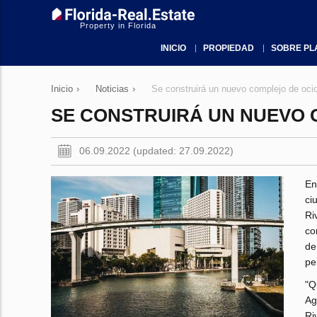
Property in Florida
INICIO
PROPIEDAD
SOBRE PL
Inicio
›
Noticias
›
Se construirá un nuevo complejo de oci
SE CONSTRUIRÁ UN NUEVO C
06.09.2022 (updated: 27.09.2022)
En
ci
Ri
co
de
pe
"Q
Ag
Ri