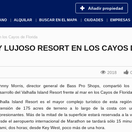
Añadir propiedad
ANO
ALQUILAR
BUSCAR EN EL MAPA
CIUDADES
EMPRESAS
n los Cayos de Florida
Y LUJOSO RESORT EN LOS CAYOS 
2018
hnny Morris, director general de Bass Pro Shops, compartió los
sarrollo del Valhalla Island Resort frente al mar en los Cayos de Florida
lhalla Island Resort es el mayor complejo turístico de esta regió
tensión de 175 acres de terreno a lo largo de la costa con un
presionantes. Más de la mitad de la superficie estará reservada a la 
sde el aeropuerto internacional de Marathon se tardará sólo 15 minu
ami, dos horas; desde Key West, poco más de una hora.