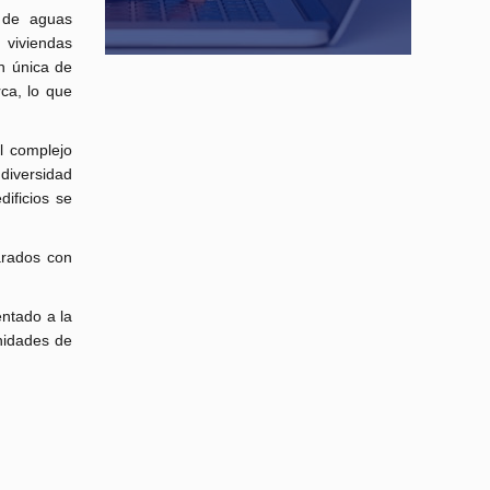
 de aguas
 viviendas
n única de
ca, lo que
el complejo
diversidad
dificios se
arados con
entado a la
nidades de