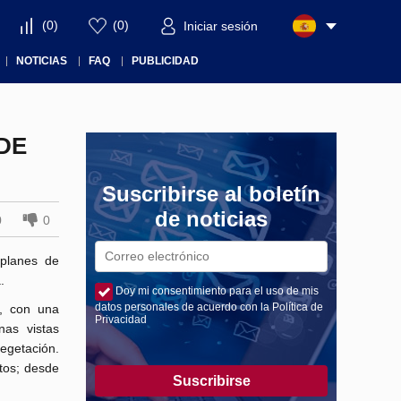
(
0
)
(
0
)
Iniciar sesión
NOTICIAS
FAQ
PUBLICIDAD
DE
Suscribirse al boletín
de noticias
0
0
 planes de
.
Doy mi consentimiento para el uso de mis
datos personales de acuerdo con la Política de
n, con una
Privacidad
as vistas
vegetación.
tos; desde
Suscribirse