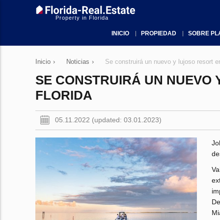
Property in Florida
INICIO
PROPIEDAD
SOBRE PL
Inicio
›
Noticias
›
Se construirá un nuevo y lujoso resort e
SE CONSTRUIRÁ UN NUEVO 
FLORIDA
05.11.2022 (updated: 03.01.2023)
Jo
de
Va
ex
im
De
Mi