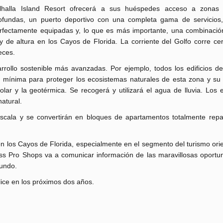
lhalla Island Resort ofrecerá a sus huéspedes acceso a zonas
ofundas, un puerto deportivo con una completa gama de servicios,
rfectamente equipadas y, lo que es más importante, una combinació
 de altura en los Cayos de Florida. La corriente del Golfo corre cer
eces.
arrollo sostenible más avanzadas. Por ejemplo, todos los edificios d
 mínima para proteger los ecosistemas naturales de esta zona y su 
olar y la geotérmica. Se recogerá y utilizará el agua de lluvia. Los e
atural.
scala y se convertirán en bloques de apartamentos totalmente rep
 en los Cayos de Florida, especialmente en el segmento del turismo ori
Bass Pro Shops va a comunicar información de las maravillosas oportu
mundo.
alice en los próximos dos años.