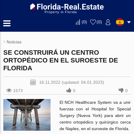
Property in Florida
(
0
)
(
0
)
Noticias
SE CONSTRUIRÁ UN CENTRO
ORTOPÉDICO EN EL SUROESTE DE
FLORIDA
16.11.2022 (updated: 04.01.2023)
1573
0
0
El NCH Healthcare System va a unir
fuerzas con el Hospital for Special
Surgery (Nueva York) para abrir un
centro ortopédico y quirúrgico cerca
de Naples, en el suroeste de Florida.