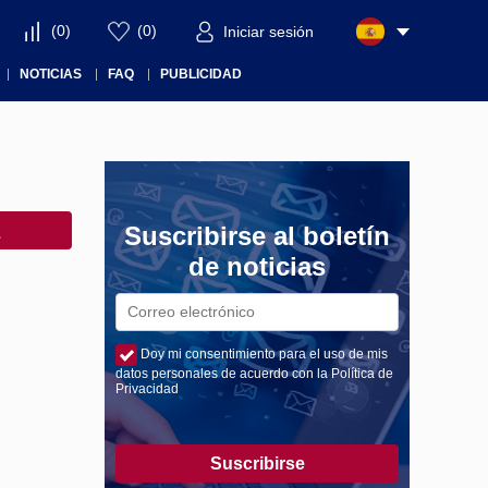
(
0
)
(
0
)
Iniciar sesión
NOTICIAS
FAQ
PUBLICIDAD
Suscribirse al boletín
de noticias
Doy mi consentimiento para el uso de mis
datos personales de acuerdo con la Política de
Privacidad
Suscribirse