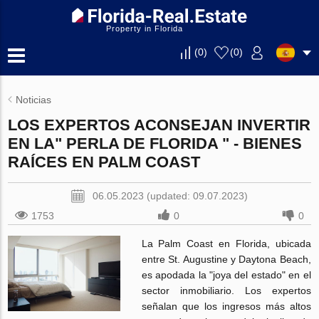
Property in Florida
(
0
)
(
0
)
Noticias
LOS EXPERTOS ACONSEJAN INVERTIR
EN LA" PERLA DE FLORIDA " - BIENES
RAÍCES EN PALM COAST
06.05.2023 (updated: 09.07.2023)
1753
0
0
La Palm Coast en Florida, ubicada
entre St. Augustine y Daytona Beach,
es apodada la "joya del estado" en el
sector inmobiliario. Los expertos
señalan que los ingresos más altos