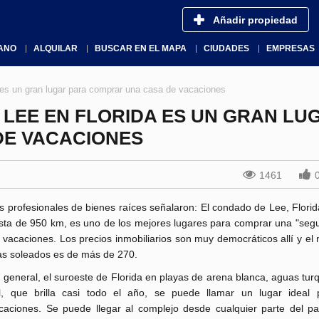
Añadir propiedad
ANO
ALQUILAR
BUSCAR EN EL MAPA
CIUDADES
EMPRESAS
 es un gran lugar para comprar una casa de vacaciones
 LEE EN FLORIDA ES UN GRAN LU
DE VACACIONES
1461
s profesionales de bienes raíces señalaron: El condado de Lee, Flori
sta de 950 km, es uno de los mejores lugares para comprar una "seg
 vacaciones. Los precios inmobiliarios son muy democráticos allí y e
as soleados es de más de 270.
 general, el suroeste de Florida en playas de arena blanca, aguas tur
l, que brilla casi todo el año, se puede llamar un lugar ideal
caciones. Se puede llegar al complejo desde cualquier parte del paí