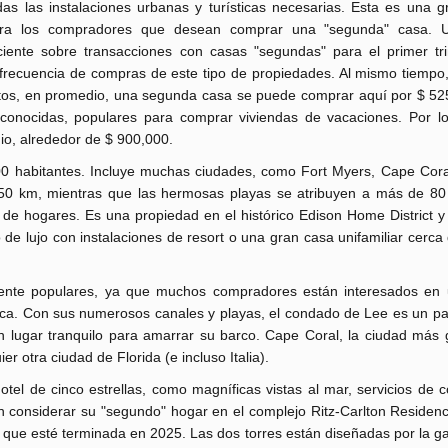
das las instalaciones urbanas y turísticas necesarias. Esta es una g
ra los compradores que desean comprar una "segunda" casa. U
ciente sobre transacciones con casas "segundas" para el primer tr
 frecuencia de compras de este tipo de propiedades. Al mismo tiempo
ertos, en promedio, una segunda casa se puede comprar aquí por $ 52
nocidas, populares para comprar viviendas de vacaciones. Por lo
o, alrededor de $ 900,000.
 habitantes. Incluye muchas ciudades, como Fort Myers, Cape Coral,
 950 km, mientras que las hermosas playas se atribuyen a más de 80
 de hogares. Es una propiedad en el histórico Edison Home District 
e lujo con instalaciones de resort o una gran casa unifamiliar cerc
lmente populares, ya que muchos compradores están interesados en
sca. Con sus numerosos canales y playas, el condado de Lee es un pa
un lugar tranquilo para amarrar su barco. Cape Coral, la ciudad más 
 otra ciudad de Florida (e incluso Italia).
l de cinco estrellas, como magníficas vistas al mar, servicios de c
n considerar su "segundo" hogar en el complejo Ritz-Carlton Residen
 que esté terminada en 2025. Las dos torres están diseñadas por la 