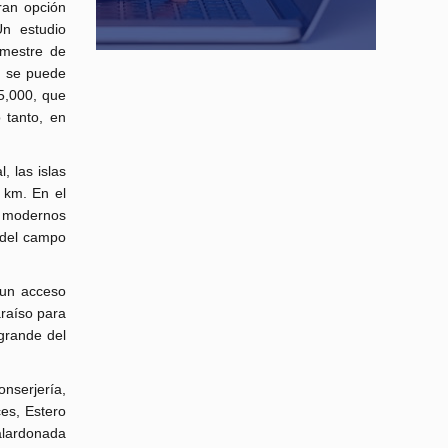
ran opción
n estudio
imestre de
, se puede
5,000, que
 tanto, en
 las islas
 km. En el
y modernos
a del campo
 un acceso
raíso para
grande del
onserjería,
ces, Estero
galardonada