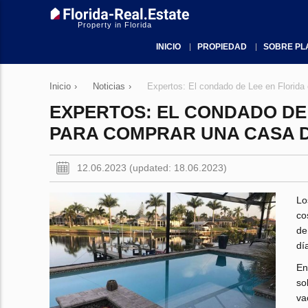
Property in Florida
INICIO
PROPIEDAD
SOBRE PL
Inicio
›
Noticias
›
Expertos: El condado de Lee en Florida
EXPERTOS: EL CONDADO DE
PARA COMPRAR UNA CASA 
12.06.2023 (updated: 18.06.2023)
Lo
co
de
dí
En
so
va