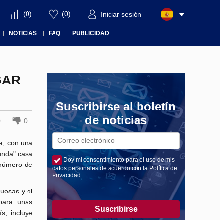
(
0
)
(
0
)
Iniciar sesión
NOTICIAS
FAQ
PUBLICIDAD
GAR
Suscribirse al boletín
de noticias
0
0
da, con una
unda" casa
Doy mi consentimiento para el uso de mis
l número de
datos personales de acuerdo con la Política de
Privacidad
quesas y el
 para unas
Suscribirse
s, incluye