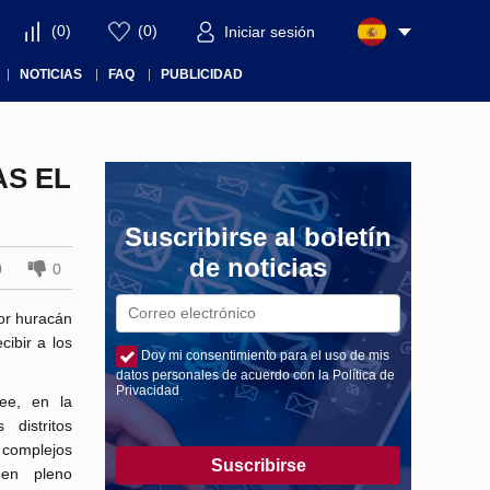
(
0
)
(
0
)
Iniciar sesión
NOTICIAS
FAQ
PUBLICIDAD
AS EL
Suscribirse al boletín
de noticias
0
0
or huracán
cibir a los
Doy mi consentimiento para el uso de mis
datos personales de acuerdo con la Política de
Privacidad
mee, en la
distritos
s complejos
Suscribirse
 en pleno