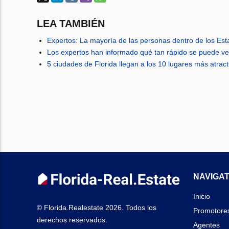
LEA TAMBIÉN
Expertos: La mayoría de las personas dentro de los Es
Los expertos han informado qué tan rápido se puede ve
5 ciudades de Florida llegan a los 10 lugares más atra
NAVIGAT
Inicio
© Florida.Realestate 2026. Todos los
Promotore
derechos reservados.
Agentes