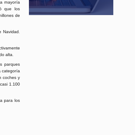
la mayoría
yó que los
illones de
e Navidad.
ctivamente
o alta.
os parques
a categoría
an coches y
 casi 1.100
ia para los