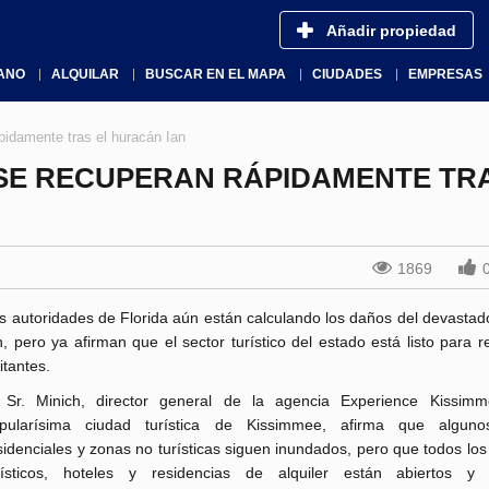
Añadir propiedad
ANO
ALQUILAR
BUSCAR EN EL MAPA
CIUDADES
EMPRESAS
pidamente tras el huracán Ian
 SE RECUPERAN RÁPIDAMENTE TR
1869
s autoridades de Florida aún están calculando los daños del devastad
n, pero ya afirman que el sector turístico del estado está listo para re
sitantes.
 Sr. Minich, director general de la agencia Experience Kissim
pularísima ciudad turística de Kissimmee, afirma que algunos 
sidenciales y zonas no turísticas siguen inundados, pero que todos lo
rísticos, hoteles y residencias de alquiler están abiertos y