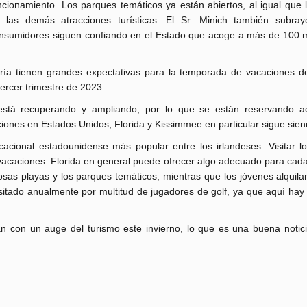
ncionamiento. Los parques temáticos ya están abiertos, al igual que 
 las demás atracciones turísticas. El Sr. Minich también subra
nsumidores siguen confiando en el Estado que acoge a más de 100 m
lería tienen grandes expectativas para la temporada de vacaciones d
ercer trimestre de 2023.
está recuperando y ampliando, por lo que se están reservando a
nes en Estados Unidos, Florida y Kissimmee en particular sigue siend
cacional estadounidense más popular entre los irlandeses. Visitar l
vacaciones. Florida en general puede ofrecer algo adecuado para cad
mosas playas y los parques temáticos, mientras que los jóvenes alquil
isitado anualmente por multitud de jugadores de golf, ya que aquí hay
an con un auge del turismo este invierno, lo que es una buena notic