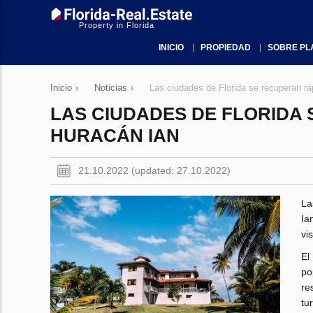
Property in Florida
INICIO
PROPIEDAD
SOBRE PL
Inicio
›
Noticias
›
Las ciudades de Florida se recuperan rá
LAS CIUDADES DE FLORIDA
HURACÁN IAN
21.10.2022 (updated: 27.10.2022)
La
Ia
vi
El
po
re
tu