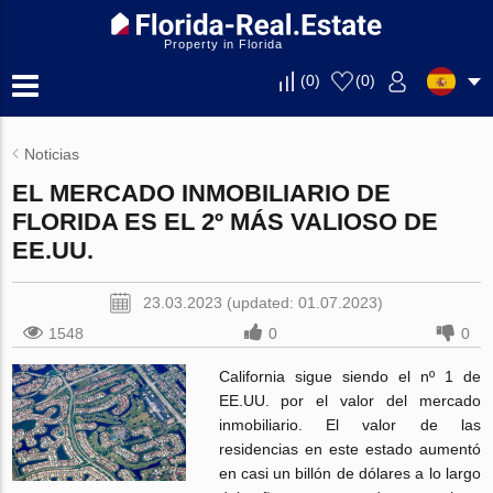
Property in Florida
(
0
)
(
0
)
Noticias
EL MERCADO INMOBILIARIO DE
FLORIDA ES EL 2º MÁS VALIOSO DE
EE.UU.
23.03.2023 (updated: 01.07.2023)
1548
0
0
California sigue siendo el nº 1 de
EE.UU. por el valor del mercado
inmobiliario. El valor de las
residencias en este estado aumentó
en casi un billón de dólares a lo largo