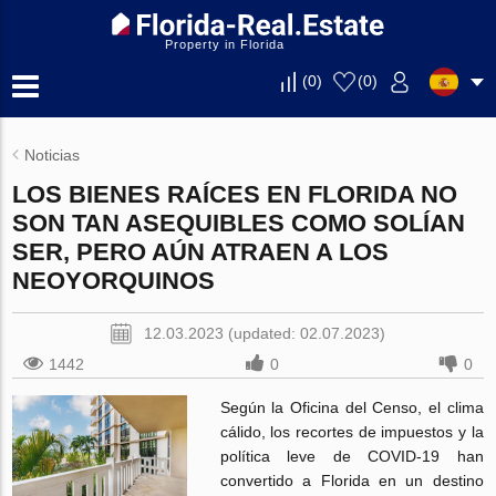
Property in Florida
(
0
)
(
0
)
Noticias
LOS BIENES RAÍCES EN FLORIDA NO
SON TAN ASEQUIBLES COMO SOLÍAN
SER, PERO AÚN ATRAEN A LOS
NEOYORQUINOS
12.03.2023 (updated: 02.07.2023)
1442
0
0
Según la Oficina del Censo, el clima
cálido, los recortes de impuestos y la
política leve de COVID-19 han
convertido a Florida en un destino