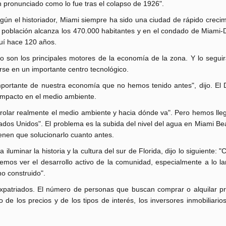
n pronunciado como lo fue tras el colapso de 1926".
gún el historiador, Miami siempre ha sido una ciudad de rápido creci
 población alcanza los 470.000 habitantes y en el condado de Miami-
uí hace 120 años.
rio son los principales motores de la economía de la zona. Y lo segui
rse en un importante centro tecnológico.
importante de nuestra economía que no hemos tenido antes", dijo. El 
 impacto en el medio ambiente.
ntrolar realmente el medio ambiente y hacia dónde va". Pero hemos ll
ados Unidos". El problema es la subida del nivel del agua en Miami Be
ienen que solucionarlo cuanto antes.
uminar la historia y la cultura del sur de Florida, dijo lo siguiente: "
demos ver el desarrollo activo de la comunidad, especialmente a lo la
o construido".
 expatriados. El número de personas que buscan comprar o alquilar p
 de los precios y de los tipos de interés, los inversores inmobiliari