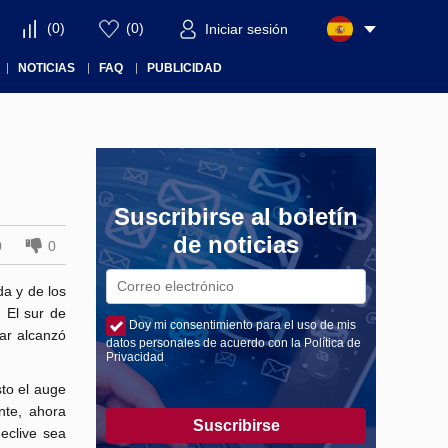
(
0
)
(
0
)
Iniciar sesión
NOTICIAS
FAQ
PUBLICIDAD
Suscribirse al boletín
de noticias
0
0
da y de los
 El sur de
Doy mi consentimiento para el uso de mis
ar alcanzó
datos personales de acuerdo con la Política de
Privacidad
sto el auge
nte, ahora
Suscribirse
eclive sea