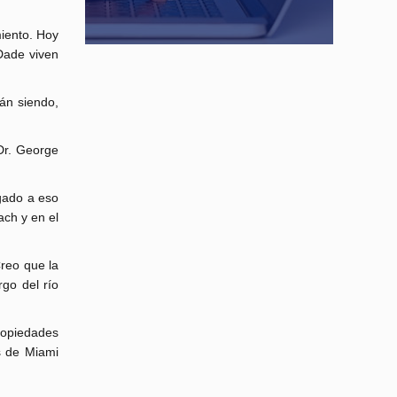
miento. Hoy
Dade viven
rán siendo,
Dr. George
egado a eso
ach y en el
Creo que la
rgo del río
ropiedades
os de Miami