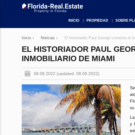
Property in Florida
INICIO
PROPIEDAD
SOBRE PL
Inicio
›
Noticias
›
El historiador Paul George comenta el m
EL HISTORIADOR PAUL GE
INMOBILIARIO DE MIAMI
08.08.2022 (updated: 08.08.2022)
Se
al
Fl
su
La
y 
es