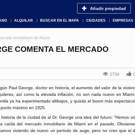
Añadir propiedad
ANO
ALQUILAR
BUSCAR EN EL MAPA
CIUDADES
EMPRESAS
ercado inmobiliario de Miami
ORGE COMENTA EL MERCADO
1734
gún Paul George, doctor en historia, el aumento del valor de la vivien
quileres, así como la elevada inflación, no son nada nuevo en Miami.
orida ya ha experimentado altibajos, y quizás el boom más espectacul
 punto máximo en 1925.
 historia de la ciudad da al Dr. George una idea del futuro: "Hemos vi
la caída del mercado inmobiliario de Miami en el pasado. Obviame
tamos viviendo de nuevo un periodo de auge, pero no creo que el d