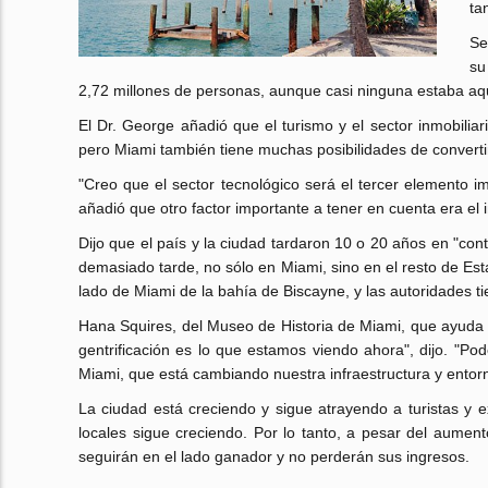
ta
Se
su
2,72 millones de personas, aunque casi ninguna estaba aq
El Dr. George añadió que el turismo y el sector inmobilia
pero Miami también tiene muchas posibilidades de converti
"Creo que el sector tecnológico será el tercer elemento 
añadió que otro factor importante a tener en cuenta era el
Dijo que el país y la ciudad tardaron 10 o 20 años en "co
demasiado tarde, no sólo en Miami, sino en el resto de Est
lado de Miami de la bahía de Biscayne, y las autoridades t
Hana Squires, del Museo de Historia de Miami, que ayuda a il
gentrificación es lo que estamos viendo ahora", dijo. "Po
Miami, que está cambiando nuestra infraestructura y entorn
La ciudad está creciendo y sigue atrayendo a turistas y
locales sigue creciendo. Por lo tanto, a pesar del aumento
seguirán en el lado ganador y no perderán sus ingresos.