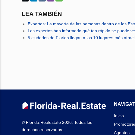
LEA TAMBIÉN
Expertos: La mayoría de las personas dentro de los Es
Los expertos han informado qué tan rápido se puede ve
5 ciudades de Florida llegan a los 10 lugares más atra
NAVIGAT
Inicio
© Florida.Realestate 2026. Todos los
Promotore
derechos reservados.
Agentes