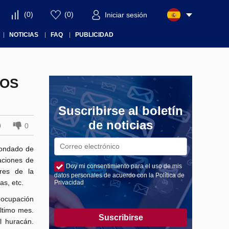
(
0
)
(
0
)
Iniciar sesión
NOTICIAS
FAQ
PUBLICIDAD
DOS
Suscribirse al boletín
de noticias
0
0
 condado de
aciones de
Doy mi consentimiento para el uso de mis
res de la
datos personales de acuerdo con la Política de
s, etc.
Privacidad
 ocupación
ltimo mes.
Suscribirse
l huracán.