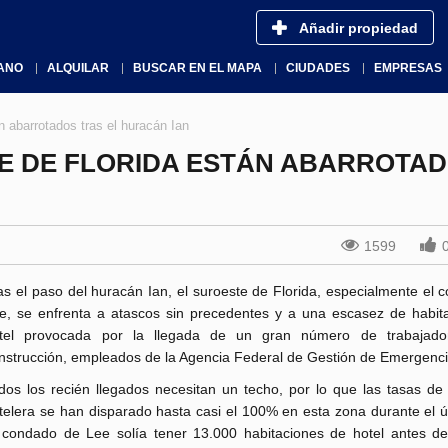
Añadir propiedad
ANO
ALQUILAR
BUSCAR EN EL MAPA
CIUDADES
EMPRESAS
n abarrotados tras el huracán Ian
E DE FLORIDA ESTÁN ABARROTA
1599
as el paso del huracán Ian, el suroeste de Florida, especialmente el
e, se enfrenta a atascos sin precedentes y a una escasez de habit
tel provocada por la llegada de un gran número de trabajado
nstrucción, empleados de la Agencia Federal de Gestión de Emergencia
dos los recién llegados necesitan un techo, por lo que las tasas de
telera se han disparado hasta casi el 100% en esta zona durante el ú
 condado de Lee solía tener 13.000 habitaciones de hotel antes de