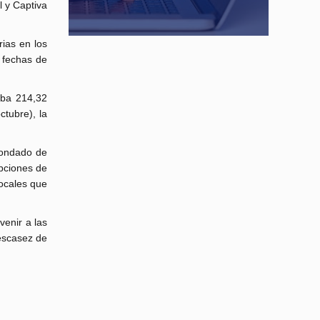
l y Captiva
ias en los
 fechas de
aba 214,32
tubre), la
condado de
opciones de
locales que
venir a las
 escasez de