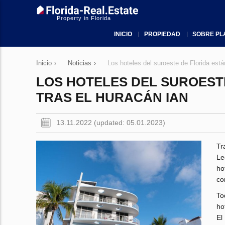
Property in Florida
INICIO
PROPIEDAD
SOBRE PL
Inicio
›
Noticias
›
Los hoteles del suroeste de Florida está
LOS HOTELES DEL SUROEST
TRAS EL HURACÁN IAN
13.11.2022 (updated: 05.01.2023)
Tr
Le
ho
co
To
ho
El