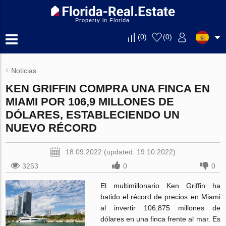
Property in Florida
(
0
)
(
0
)
Noticias
KEN GRIFFIN COMPRA UNA FINCA EN
MIAMI POR 106,9 MILLONES DE
DÓLARES, ESTABLECIENDO UN
NUEVO RÉCORD
18.09.2022 (updated: 19.10.2022)
3253
0
0
El multimillonario Ken Griffin ha
batido el récord de precios en Miami
al invertir 106,875 millones de
dólares en una finca frente al mar. Es