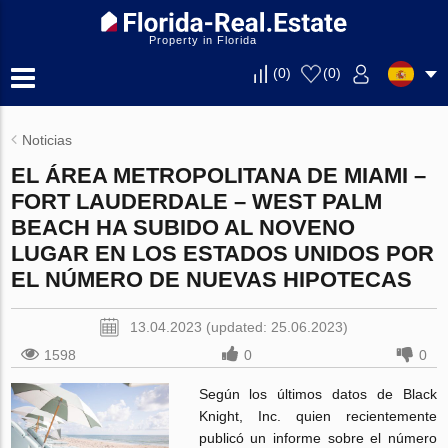
Property in Florida
(
0
)
(
0
)
Noticias
EL ÁREA METROPOLITANA DE MIAMI –
FORT LAUDERDALE – WEST PALM
BEACH HA SUBIDO AL NOVENO
LUGAR EN LOS ESTADOS UNIDOS POR
EL NÚMERO DE NUEVAS HIPOTECAS
13.04.2023 (updated: 25.06.2023)
1598
0
0
Según los últimos datos de Black
Knight, Inc. quien recientemente
publicó un informe sobre el número