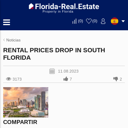
Property in Florida
(
0
)
(
0
)
Noticias
RENTAL PRICES DROP IN SOUTH
FLORIDA
11.08.2023
3173
7
2
COMPARTIR