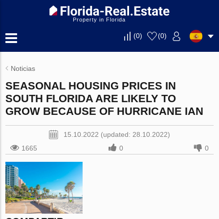
Property in Florida
(
0
)
(
0
)
Noticias
SEASONAL HOUSING PRICES IN
SOUTH FLORIDA ARE LIKELY TO
GROW BECAUSE OF HURRICANE IAN
15.10.2022 (updated: 28.10.2022)
1665
0
0