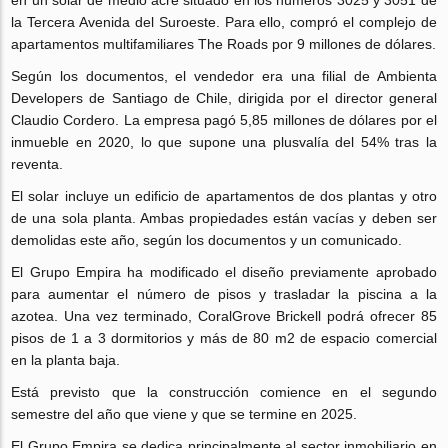
en un solar de medio acre situado en los números 3025 y 3051 de
la Tercera Avenida del Suroeste. Para ello, compró el complejo de
apartamentos multifamiliares The Roads por 9 millones de dólares.
Según los documentos, el vendedor era una filial de Ambienta
Developers de Santiago de Chile, dirigida por el director general
Claudio Cordero. La empresa pagó 5,85 millones de dólares por el
inmueble en 2020, lo que supone una plusvalía del 54% tras la
reventa.
El solar incluye un edificio de apartamentos de dos plantas y otro
de una sola planta. Ambas propiedades están vacías y deben ser
demolidas este año, según los documentos y un comunicado.
El Grupo Empira ha modificado el diseño previamente aprobado
para aumentar el número de pisos y trasladar la piscina a la
azotea. Una vez terminado, CoralGrove Brickell podrá ofrecer 85
pisos de 1 a 3 dormitorios y más de 80 m2 de espacio comercial
en la planta baja.
Está previsto que la construcción comience en el segundo
semestre del año que viene y que se termine en 2025.
El Grupo Empira se dedica principalmente al sector inmobiliario en