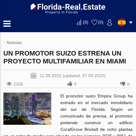
Property in Florida
(
0
)
(
0
)
Noticias
UN PROMOTOR SUIZO ESTRENA UN
PROYECTO MULTIFAMILIAR EN MIAMI
11.09.2022 (updated: 27.09.2022)
2326
0
0
El promotor suizo Empira Group ha
entrado en el mercado inmobiliario
del sur de Florida. Según un
comunicado de prensa, el promotor
pretende construir un edificio
CoralGrove Brickell de ocho plantas