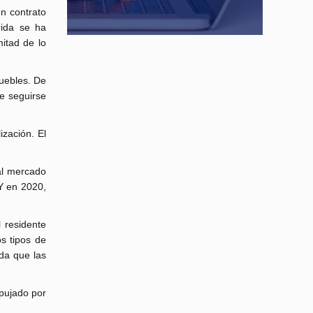
un contrato
rida se ha
itad de lo
uebles. De
de seguirse
zación. El
al mercado
 Y en 2020,
 residente
s tipos de
da que las
mpujado por