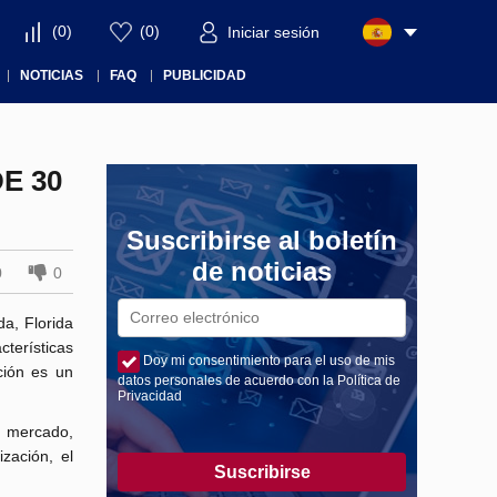
(
0
)
(
0
)
Iniciar sesión
NOTICIAS
FAQ
PUBLICIDAD
E 30
Suscribirse al boletín
de noticias
0
0
da, Florida
cterísticas
Doy mi consentimiento para el uso de mis
ción es un
datos personales de acuerdo con la Política de
Privacidad
l mercado,
zación, el
Suscribirse