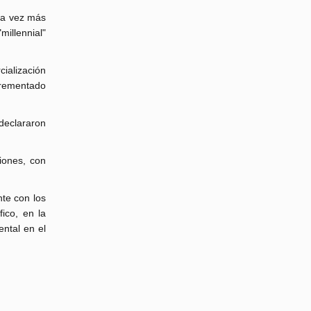
da vez más
millennial"
cialización
crementado
declararon
iones, con
te con los
ico, en la
ntal en el