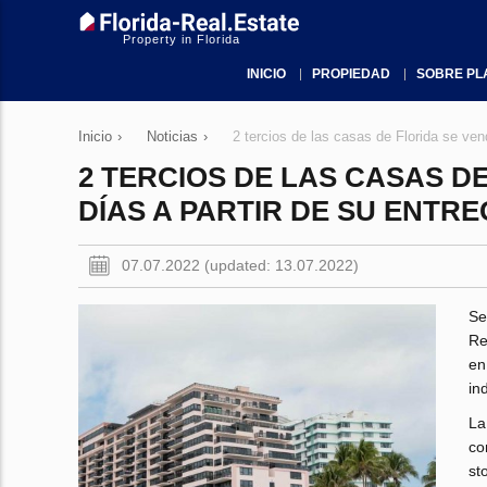
Property in Florida
INICIO
PROPIEDAD
SOBRE PL
Inicio
›
Noticias
›
2 tercios de las casas de Florida se ve
2 TERCIOS DE LAS CASAS D
DÍAS A PARTIR DE SU ENTR
07.07.2022 (updated: 13.07.2022)
Se
Re
en
in
La
co
st