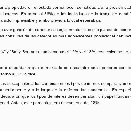
ar una propiedad en el estado permanecen sometidas a una presión ca
hipotecas. En torno al 36% de los individuos de la franja de edad "
a sido imprevisible y arribó previo a lo cual esperaban.
 de averiguación de características, comentan que sus planes de comer
Las consultas de las categorías más adolescentes poblacional han in
 X" y "Baby Boomers", únicamente el 19% y el 13%, respectivamente, 
os a aguardar a que el mercado se encuentre en superiores condic
torno al 5% lo dice.
 susceptibles a los cambios en los tipos de interés comparativamen
nteriormente y a lo largo de la enfermedad pandémica. En específ
 declararon que los tipos de interés desempeñaban un papel fundame
dad. Antes, este porcentaje era únicamente del 18%.