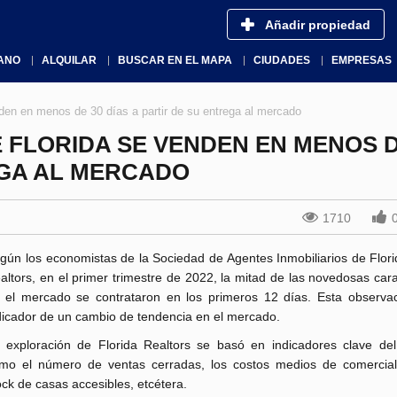
Añadir propiedad
ANO
ALQUILAR
BUSCAR EN EL MAPA
CIUDADES
EMPRESAS
nden en menos de 30 días a partir de su entrega al mercado
E FLORIDA SE VENDEN EN MENOS D
EGA AL MERCADO
1710
gún los economistas de la Sociedad de Agentes Inmobiliarios de Flori
altors, en el primer trimestre de 2022, la mitad de las novedosas cara
 el mercado se contrataron en los primeros 12 días. Esta observa
dicador de un cambio de tendencia en el mercado.
 exploración de Florida Realtors se basó en indicadores clave de
mo el número de ventas cerradas, los costos medios de comerciali
ock de casas accesibles, etcétera.