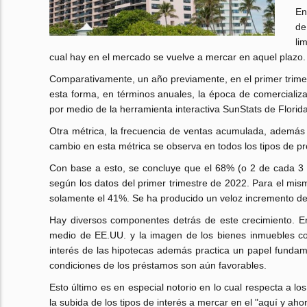
En
de
li
cual hay en el mercado se vuelve a mercar en aquel plazo.
Comparativamente, un año previamente, en el primer trime
esta forma, en términos anuales, la época de comercializa
por medio de la herramienta interactiva SunStats de Florida
Otra métrica, la frecuencia de ventas acumulada, además 
cambio en esta métrica se observa en todos los tipos de p
Con base a esto, se concluye que el 68% (o 2 de cada 3 
según los datos del primer trimestre de 2022. Para el mis
solamente el 41%. Se ha producido un veloz incremento del
Hay diversos componentes detrás de este crecimiento. Ent
medio de EE.UU. y la imagen de los bienes inmuebles com
interés de las hipotecas además practica un papel funda
condiciones de los préstamos son aún favorables.
Esto último es en especial notorio en lo cual respecta a l
la subida de los tipos de interés a mercar en el "aquí y ahor